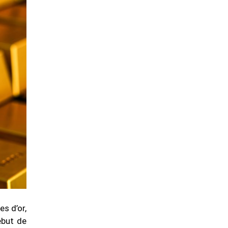
es d’or,
ébut de