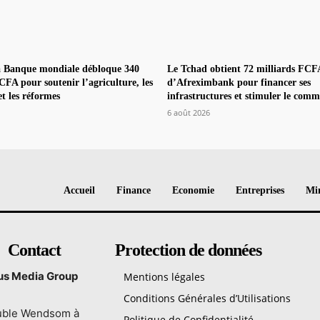
la Banque mondiale débloque 340
Le Tchad obtient 72 milliards FCF
CFA pour soutenir l’agriculture, les
d’Afreximbank pour financer ses
et les réformes
infrastructures et stimuler le comm
6 août 2026
Accueil
Finance
Economie
Entreprises
Min
Contact
Protection de données
tus Media Group
Mentions légales
Conditions Générales d’Utilisations
ble Wendsom à
Politique de Confidentialité