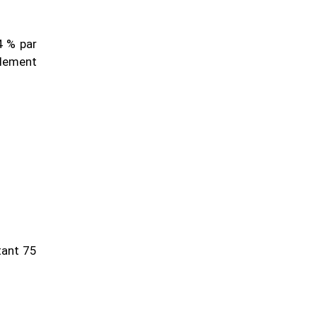
4 % par
alement
tant 75