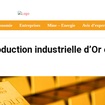
onomie
Entreprises
Mine – Energie
Avis d’exper
duction industrielle d’Or
Partager