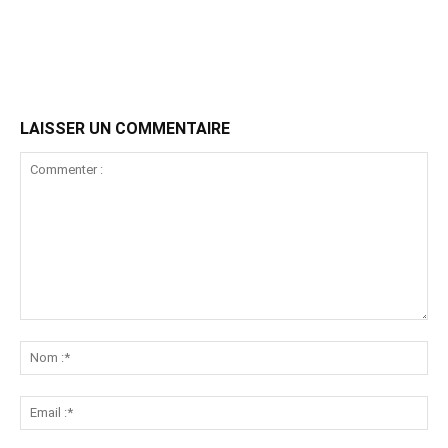
LAISSER UN COMMENTAIRE
Commenter
:
No
:*
Ema
:*