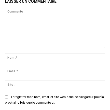
LAISSER UN COMMENTAIRE
Commenter
:
No
:*
Ema
:*
Sit
:
Enregistrer mon nom, email et site web dans ce navigateur pour la
prochaine fois que je commenterai.