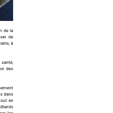
n de la
sser de
ains, à
 santé,
ion des
ssement
ns dans
tout en
lliards