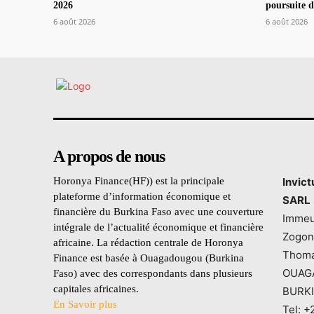
2026
poursuite d
6 août 2026
6 août 2026
A propos de nous
Horonya Finance(HF)) est la principale
Invic
plateforme d’information économique et
SARL
financière du Burkina Faso avec une couverture
Immeu
intégrale de l’actualité économique et financière
Zogon
africaine. La rédaction centrale de Horonya
Thoma
Finance est basée à Ouagadougou (Burkina
OUAG
Faso) avec des correspondants dans plusieurs
capitales africaines.
BURK
En Savoir plus
Tel: +