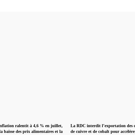
nflation ralentit à 4,6 % en juillet,
La RDC interdit l’exportation des 
la baisse des prix alimentaires et la
de cuivre et de cobalt pour accélére