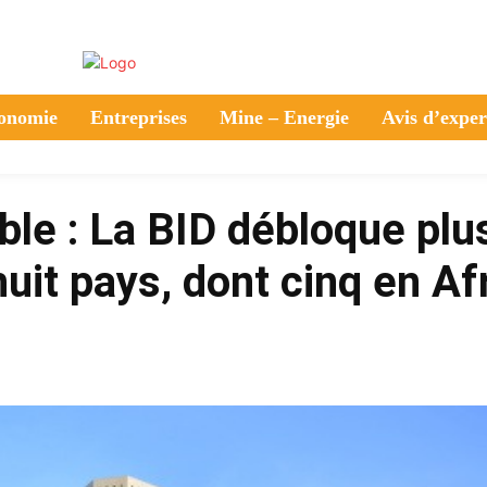
onomie
Entreprises
Mine – Energie
Avis d’exper
le : La BID débloque plu
uit pays, dont cinq en Af
Partager