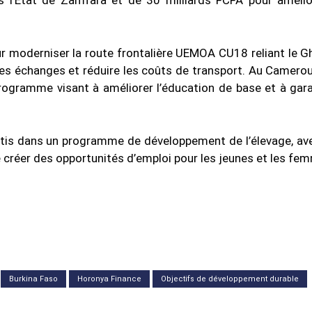
s l’État de Zamfara et de 30 milliards FCFA pour amélio
ur moderniser la route frontalière UEMOA CU18 reliant le G
er les échanges et réduire les coûts de transport. Au Camerou
 programme visant à améliorer l’éducation de base et à gara
estis dans un programme de développement de l’élevage, av
de créer des opportunités d’emploi pour les jeunes et les fe
Burkina Faso
Horonya Finance
Objectifs de développement durable