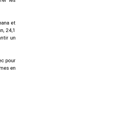
rer les
hana et
n, 24,1
ntir un
ec pour
mmes en