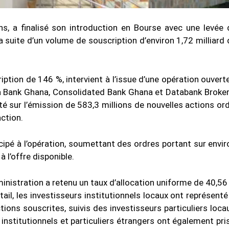
s, a finalisé son introduction en Bourse avec une levée
la suite d’un volume de souscription d’environ 1,72 milliard
ption de 146 %, intervient à l’issue d’une opération ouvert
bsa Bank Ghana, Consolidated Bank Ghana et Databank Broke
rté sur l’émission de 583,3 millions de nouvelles actions or
action.
icipé à l’opération, soumettant des ordres portant sur envir
 l’offre disponible.
inistration a retenu un taux d’allocation uniforme de 40,56
ail, les investisseurs institutionnels locaux ont représenté
ctions souscrites, suivis des investisseurs particuliers loca
 institutionnels et particuliers étrangers ont également pris