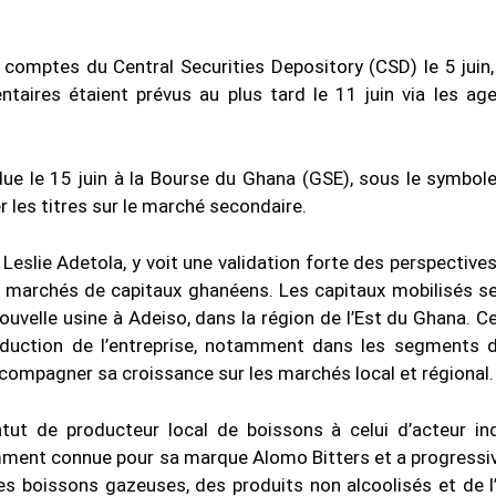
 comptes du Central Securities Depository (CSD) le 5 juin,
ires étaient prévus au plus tard le 11 juin via les ag
ndue le 15 juin à la Bourse du Ghana (GSE), sous le symbol
r les titres sur le marché secondaire.
Leslie Adetola, y voit une validation forte des perspectives
s marchés de capitaux ghanéens. Les capitaux mobilisés se
ouvelle usine à Adeiso, dans la région de l’Est du Ghana. Ce
roduction de l’entreprise, notamment dans les segments d
compagner sa croissance sur les marchés local et régional.
t de producteur local de boissons à celui d’acteur ind
tamment connue pour sa marque Alomo Bitters et a progress
 des boissons gazeuses, des produits non alcoolisés et de l