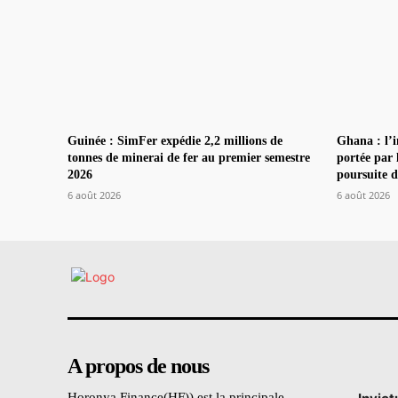
Guinée : SimFer expédie 2,2 millions de
Ghana : l’i
tonnes de minerai de fer au premier semestre
portée par 
2026
poursuite d
6 août 2026
6 août 2026
A propos de nous
Horonya Finance(HF)) est la principale