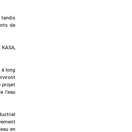
 tandis
ents de
e KASA,
 à long
rviront
 projet
e l’eau
ustriel
ivement
’eau en