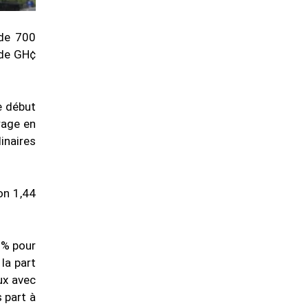
 de 700
 de GH¢
e début
rage en
dinaires
on 1,44
 % pour
 la part
ux avec
 part à