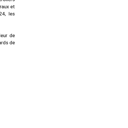
raux et
24, les
leur de
iards de