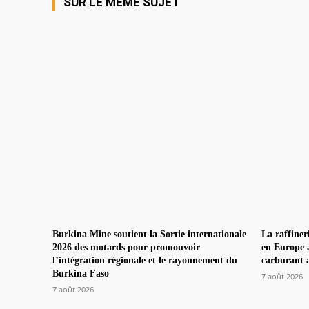
SUR LE MÊME SUJET
Burkina Mine soutient la Sortie internationale
La raffiner
2026 des motards pour promouvoir
en Europe a
l’intégration régionale et le rayonnement du
carburant a
Burkina Faso
7 août 2026
7 août 2026