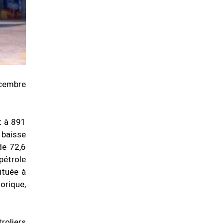
écembre
t à 891
 baisse
de 72,6
pétrole
ituée à
orique,
roliers