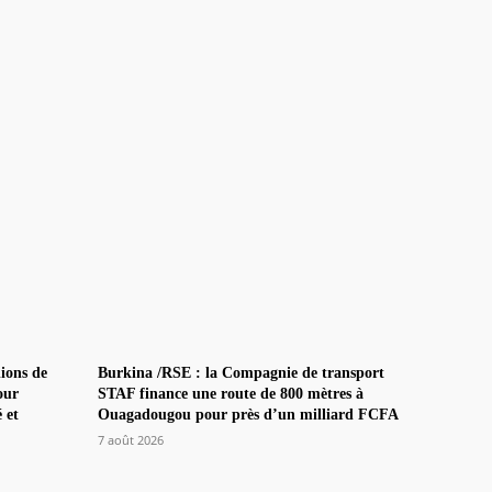
ions de
Burkina /RSE : la Compagnie de transport
our
STAF finance une route de 800 mètres à
é et
Ouagadougou pour près d’un milliard FCFA
7 août 2026