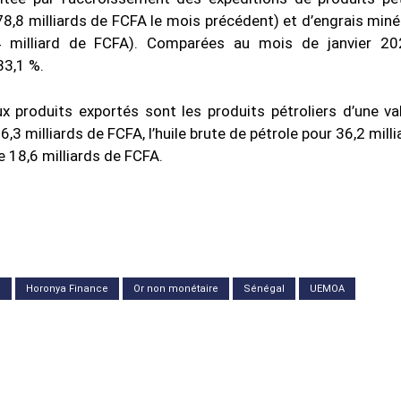
78,8 milliards de FCFA le mois précédent) et d’engrais miné
4 milliard de FCFA). Comparées au mois de janvier 20
33,1 %.
x produits exportés sont les produits pétroliers d’une va
,3 milliards de FCFA, l’huile brute de pétrole pour 36,2 mill
e 18,6 milliards de FCFA.
s
Horonya Finance
Or non monétaire
Sénégal
UEMOA