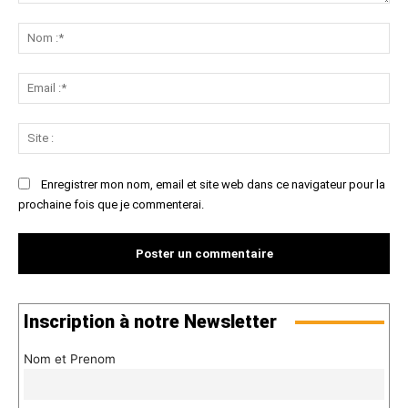
Commenter
:
No
:*
Ema
:*
Sit
:
Enregistrer mon nom, email et site web dans ce navigateur pour la
prochaine fois que je commenterai.
Inscription à notre Newsletter
Nom et Prenom